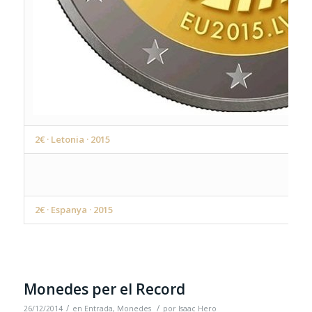
2€ · Letonia · 2015
2€ · Espanya · 2015
Monedes per el Record
/
/
26/12/2014
en
Entrada
,
Monedes
por
Isaac Hero