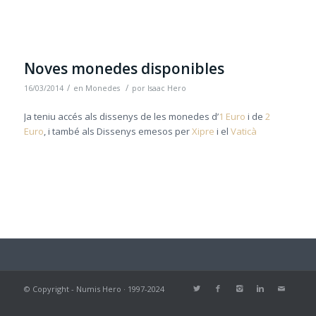
Noves monedes disponibles
/
/
16/03/2014
en
Monedes
por
Isaac Hero
Ja teniu accés als dissenys de les monedes d’
1 Euro
i de
2
Euro
, i també als Dissenys emesos per
Xipre
i el
Vaticà
© Copyright - Numis Hero · 1997-2024