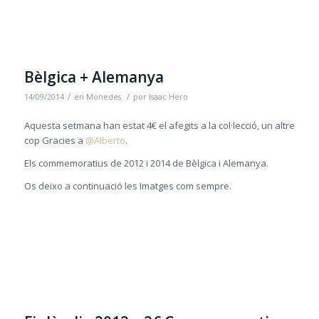
Bèlgica + Alemanya
/
/
14/09/2014
en
Monedes
por
Isaac Hero
Aquesta setmana han estat 4€ el afegits a la col·lecció, un altre
cop Gracies a
@Alberto
.
Els commemoratius de 2012 i 2014 de Bèlgica i Alemanya.
Os deixo a continuació les Imatges com sempre.