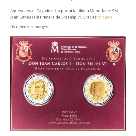
Aquest any el Cagatió m’ha portat la Última Moneda de SM
Joan Carles I i la Primera de SM Felip VI, Gràcies
@Jogais
.
Us deixo les Imatges: