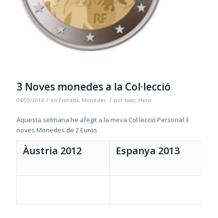
3 Noves monedes a la Col·lecció
/
/
04/05/2014
en
Entrada
,
Monedes
por
Isaac Hero
Aquesta setmana he afegit a la meva Col·lecció Personal 3
noves Monedes de 2 Euros
Àustria 2012
Espanya 2013
A
D