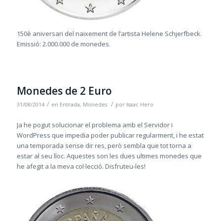
150è aniversari del naixement de l’artista Helene Schjerfbeck.
Emissió: 2.000.000 de monedes.
Monedes de 2 Euro
/
/
31/08/2014
en
Entrada
,
Monedes
por
Isaac Hero
Ja he pogut solucionar el problema amb el Servidor i
WordPress que impedia poder publicar regularment, i he estat
una temporada sense dir res, però sembla que tot torna a
estar al seu lloc. Aquestes son les dues ultimes monedes que
he afegit a la meva col·lecció. Disfruteu-les!