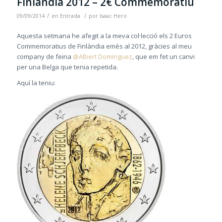
Finlàndia 2012 – 2€ Commemoratiu
/
/
09/09/2014
en
Entrada
por
Isaac Hero
Aquesta setmana he afegit a la meva col·lecció els 2 Euros
Commemoratius de Finlàndia emès al 2012, gràcies al meu
company de feina
@Albert Dominguez
, que em fet un canvi
per una Belga que tenia repetida.
Aquí la teniu: