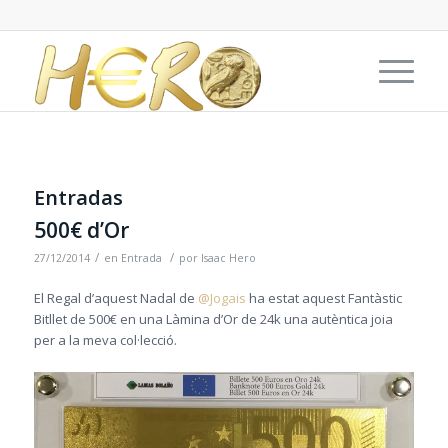
Entradas
500€ d’Or
/
/
27/12/2014
en
Entrada
por
Isaac Hero
El Regal d’aquest Nadal de
@Jogais
ha estat aquest Fantàstic
Bitllet de 500€ en una Làmina d’Or de 24k una autèntica joia
per a la meva col·lecció.