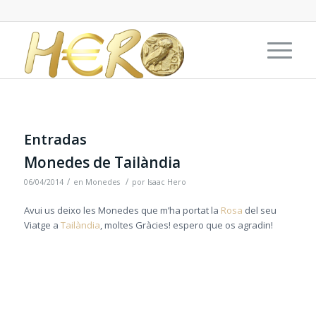
Entradas
Monedes de Tailàndia
/
/
06/04/2014
en
Monedes
por
Isaac Hero
Avui us deixo les Monedes que m’ha portat la
Rosa
del seu
Viatge a
Tailàndia
, moltes Gràcies! espero que os agradin!